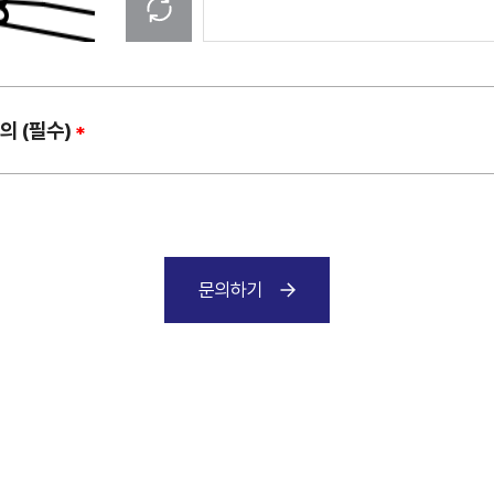
새로고침
의 (필수)
*
지주사
식품
삼양홀딩스
삼양사(식품
문의하기
화학
의약바이오
삼양사(화학)
삼양바이오
삼남석유화학
패키징
삼양화성
삼양패키징
삼양이노켐
삼양화인테크놀로지
개별