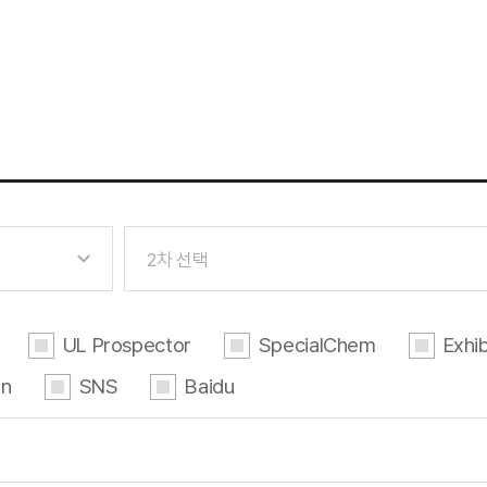
2차 선택
UL Prospector
SpecialChem
Exhib
in
SNS
Baidu